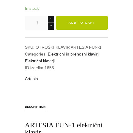
In stock
ARTESIA
ADD TO CART
FUN-
1
električni
klavir
SKU:
OTROŠKI KLAVIR ARTESIA FUN-1
quantity
Categories:
Električni in prenosni klavirji
,
Električni klavirji
ID izdelka:
1655
Artesia
DESCRIPTION
ARTESIA FUN-1 električni
klavir