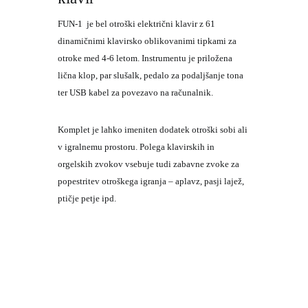
FUN-1
je bel otroški električni klavir z 61
dinamičnimi klavirsko oblikovanimi tipkami za
otroke med 4-6 letom. Instrumentu je priložena
lična klop, par slušalk, pedalo za podaljšanje tona
ter USB kabel za povezavo na računalnik.
Komplet je lahko imeniten dodatek otroški sobi ali
v igralnemu prostoru. Polega klavirskih in
orgelskih zvokov vsebuje tudi zabavne zvoke za
popestritev otroškega igranja – aplavz, pasji lajež,
ptičje petje ipd.