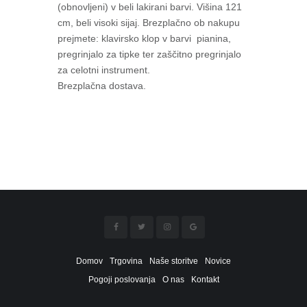
(obnovljeni) v beli lakirani barvi. Višina 121
cm, beli visoki sijaj. Brezplačno ob nakupu
prejmete: klavirsko klop v barvi pianina,
pregrinjalo za tipke ter zaščitno pregrinjalo
za celotni instrument.
Brezplačna dostava.
Domov
Trgovina
Naše storitve
Novice
Pogoji poslovanja
O nas
Kontakt