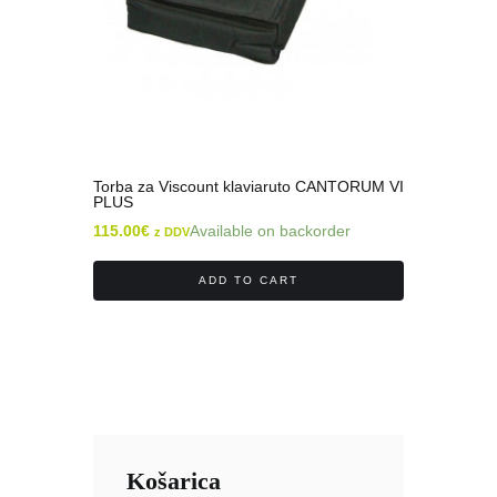
Torba za Viscount klaviaruto CANTORUM VI
PLUS
115.00
€
Available on backorder
z DDV
ADD TO CART
Košarica