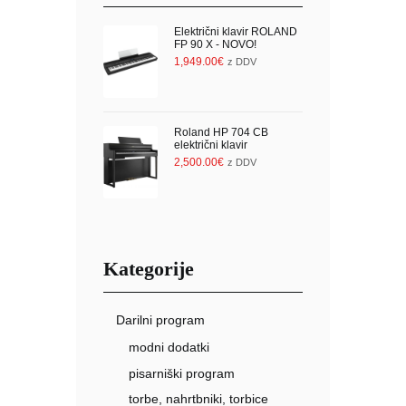
Električni klavir ROLAND
FP 90 X - NOVO!
1,949.00
€
z DDV
Roland HP 704 CB
električni klavir
2,500.00
€
z DDV
Kategorije
Darilni program
modni dodatki
pisarniški program
torbe, nahrtbniki, torbice