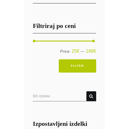
Filtriraj po ceni
Min
Max
25€
188€
Price:
—
price
price
FILTER
Izpostavljeni izdelki