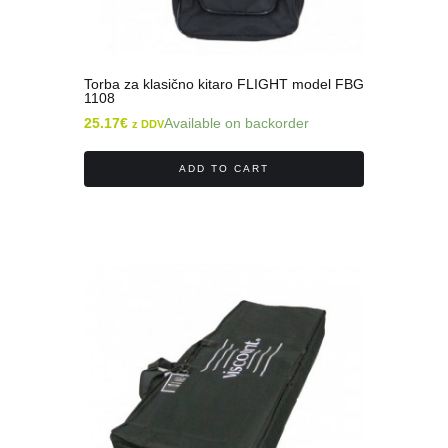
Torba za klasično kitaro FLIGHT model FBG
1108
25.17
€
Available on backorder
z DDV
ADD TO CART