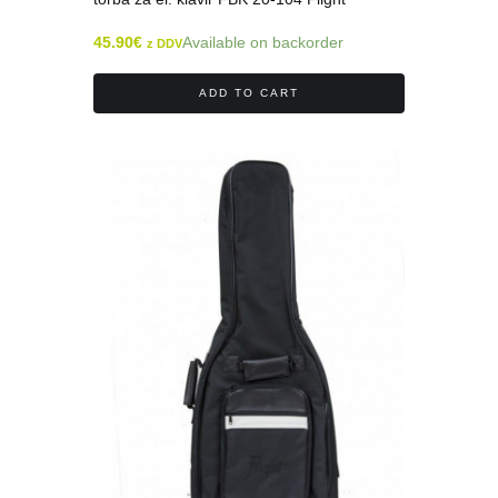
45.90
€
Available on backorder
z DDV
ADD TO CART