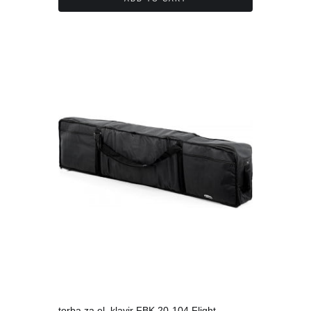
torba za el. klavir FBK 20-104 Flight